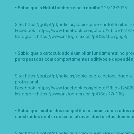
•
Sabia que o Natal também é no trabalho?
26-12-2025
Site:
https://gaf.pt/pt/noticias/sabia-que-o-natal-tambem-
Facebook:
https://www.facebook.com/photo/?fbid=1273
Instagram:
https://www.instagram.com/p/DSu4bq9gug3/
•
Sabia que o autocuidado é um pilar fundamental no pro
para pessoas com comportamentos aditivos e dependên
Site:
https://gaf.pt/pt/noticias/sabia-que-o-autocuidado-
profissional
Facebook:
https://www.facebook.com/photo/?fbid=1268
Instagram:
https://www.instagram.com/p/DSczK7rj1RK/
•
Sabia que muitas das competências mais valorizadas 
construídas dentro de casa, através das tarefas domést
Site:
https://gaf.pt/pt/noticias/sabia-que-muitas-das-co