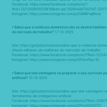
Facebook:
https://www.facebook.com/photo/?
fbid=1221350890023818&set=pb.100064467563167.-220
Instagram:
https://www.instagram.com/p/DQMIiPwjMvw/
•
Sabia que a violência doméstica não só destrói famíli
do mercado de trabalho?
17-10-2025
Site:
https://gaf.pt/pt/noticias/sabia-que-a-violencia-do
afasta-milhares-de-mulheres-do-mercado-de-trabalho
Facebook:
https://www.facebook.com/photo/?fbid=1215
Instagram:
https://www.instagram.com/p/DP6nxPpjJ-K/
•
Sabia que tem vantagens se preparar o seu currículo par
artificial?
10-10-2025
Site:
https://gaf.pt/pt/noticias/sabia-que-tem-vantagens-s
ferramentas-de-inteligencia-artificial
Facebook:
https://www.facebook.com/photo/?fbid=120
Instagram:
https://www.instagram.com/p/DPnzSSCjH7Z/