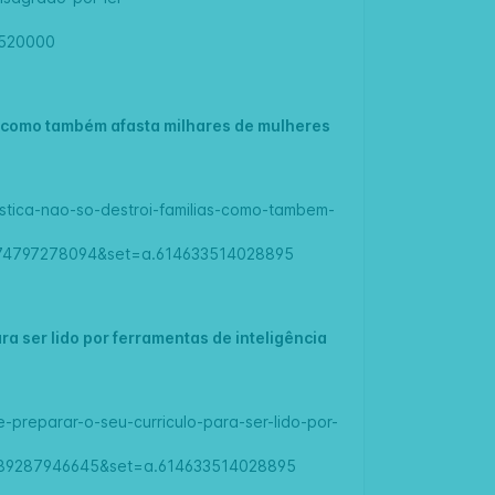
7520000
as como também afasta milhares de mulheres
mestica-nao-so-destroi-familias-como-tambem-
474797278094&set=a.614633514028895
a ser lido por ferramentas de inteligência
e-preparar-o-seu-curriculo-para-ser-lido-por-
8789287946645&set=a.614633514028895