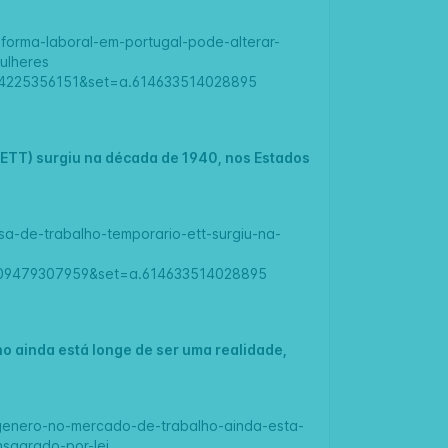
reforma-laboral-em-portugal-pode-alterar-
ulheres
94225356151&set=a.614633514028895
(ETT) surgiu na década de 1940, nos Estados
esa-de-trabalho-temporario-ett-surgiu-na-
8509479307959&set=a.614633514028895
o ainda está longe de ser uma realidade,
e-genero-no-mercado-de-trabalho-ainda-esta-
nsagrado-por-lei