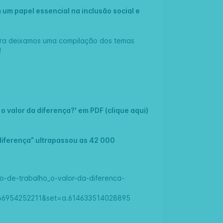
um papel essencial na inclusão social e
ora deixamos uma compilação dos temas
!
 o valor da diferença?' em PDF (
clique aqui
)
 diferença” ultrapassou as 42 000
do-de-trabalho_o-valor-da-diferenca-
066954252211&set=a.614633514028895