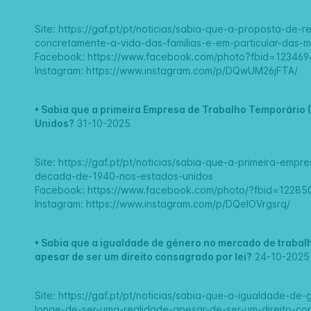
Site:
https://gaf.pt/pt/noticias/sabia-que-a-proposta-de-
concretamente-a-vida-das-familias-e-em-particular-das-m
Facebook:
https://www.facebook.com/photo?fbid=12346
Instagram:
https://www.instagram.com/p/DQwUM26jFTA/
•
Sabia que a primeira Empresa de Trabalho Temporário 
Unidos?
31-10-2025
Site:
https://gaf.pt/pt/noticias/sabia-que-a-primeira-empr
decada-de-1940-nos-estados-unidos
Facebook:
https://www.facebook.com/photo/?fbid=122
Instagram:
https://www.instagram.com/p/DQeIOVrgsrq/
•
Sabia que a igualdade de género no mercado de trabalh
apesar de ser um direito consagrado por lei?
24-10-2025
Site:
https://gaf.pt/pt/noticias/sabia-que-a-igualdade-d
longe-de-ser-uma-realidade-apesar-de-ser-um-direito-co