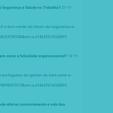
da Segurança e Saúde no Trabalho?
21-11-
024-o-livro-verde-do-futuro-da-seguranca-e-
858254139748&set=a.614633514028895
em-estar e felicidade organizacional?
14-11-
rma-portuguesa-da-gestao-do-bem-estar-e-
078898051017&set=a.614633514028895
ode alterar concretamente a vida das