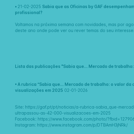
•
21-02-2025
Sabia que as Oficinas by GAF desempenham 
profissional?
Voltamos na próxima semana com novidades, mas por ag
deste ano onde pode ver ou rever temas do seu interesse
Lista das publicações "Sabia que... Mercado de trabalho:
• A rubrica “Sabia que… Mercado de trabalho: o valor da
visualizações em 2025
02-01-2026
Site:
https://gaf.pt/pt/noticias/a-rubrica-sabia_que-merca
ultrapassou-as-42-000-visualizacoes-em-2025
Facebook:
https://www.facebook.com/photo/?fbid=1279
Instagram:
https://www.instagram.com/p/DTBAmH3jNRk/