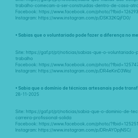
trabalho-comecam-a-ser-construidas-dentro-de-casa-atr
Facebook:
https://www.facebook.com/photo/?fbid=1262
Instagram:
https://www.instagram.com/p/DSK32KQjFD0/
•
Sabias que o voluntariado pode fazer a diferença no m
Site:
https://gaf.pt/pt/noticias/sabias-que-o-voluntariad
trabalho
Facebook:
https://www.facebook.com/photo/?fbid=1257
Instagram:
https://www.instagram.com/p/DR4eKinD3Wa/
•
Sabia que o domínio de técnicas artesanais pode transf
28-11-2025
Site:
https://gaf.pt/pt/noticias/sabia-que-o-dominio-de-t
carreira-profissional-solida
Facebook:
https://www.facebook.com/photo/?fbid=1252
Instagram:
https://www.instagram.com/p/DRnAYOpjNSC/