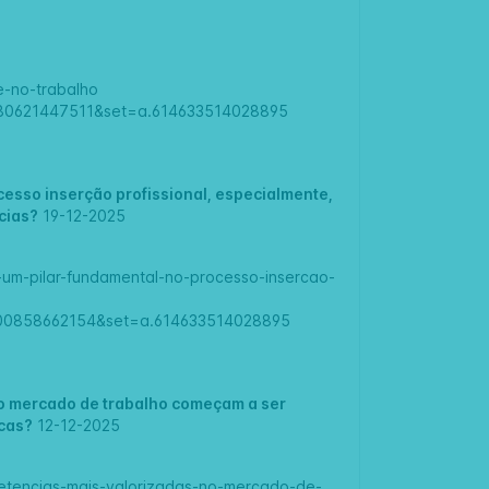
e-no-trabalho
780621447511&set=a.614633514028895
cesso inserção profissional, especialmente,
cias?
19-12-2025
e-um-pilar-fundamental-no-processo-insercao-
300858662154&set=a.614633514028895
no mercado de trabalho começam a ser
icas?
12-12-2025
mpetencias-mais-valorizadas-no-mercado-de-