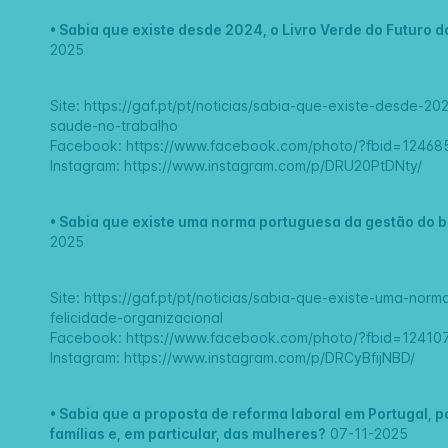
•
Sabia que existe desde 2024, o Livro Verde do Futuro 
2025
Site:
https://gaf.pt/pt/noticias/sabia-que-existe-desde-2
saude-no-trabalho
Facebook:
https://www.facebook.com/photo/?fbid=1246
Instagram:
https://www.instagram.com/p/DRU20PtDNty/
•
Sabia que existe uma norma portuguesa da gestão do b
2025
Site:
https://gaf.pt/pt/noticias/sabia-que-existe-uma-no
felicidade-organizacional
Facebook:
https://www.facebook.com/photo/?fbid=1241
Instagram:
https://www.instagram.com/p/DRCyBfijNBD/
•
Sabia que a proposta de reforma laboral em Portugal, p
famílias e, em particular, das mulheres?
07-11-2025