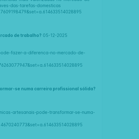
aves-das-tarefas-domesticas
937609198479&set=a.614633514028895
ercado de trabalho?
05-12-2025
o-pode-fazer-a-diferenca-no-mercado-de-
476263077947&set=a.614633514028895
ormar-se numa carreira profissional sólida?
ecnicas-artesanais-pode-transformar-se-numa-
514670240773&set=a.614633514028895