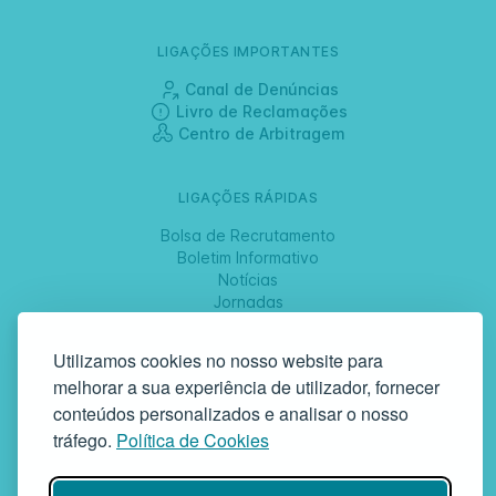
LIGAÇÕES IMPORTANTES
Canal de Denúncias
Livro de Reclamações
Centro de Arbitragem
LIGAÇÕES RÁPIDAS
Bolsa de Recrutamento
Boletim Informativo
Notícias
Jornadas
Utilizamos cookies no nosso website para
SIGA-NOS
melhorar a sua experiência de utilizador, fornecer
conteúdos personalizados e analisar o nosso
tráfego.
Política de Cookies
GAF | Gabinete de Atendimento à Família
Rua da Bandeira, 342 | 4900-561 Viana do Castelo | tel +351 258