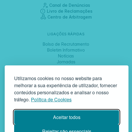
Canal de Denúncias
Livro de Reclamações
Centro de Arbitragem
LIGAÇÕES RÁPIDAS
Bolsa de Recrutamento
Boletim Informativo
Notícias
Jornadas
Utilizamos cookies no nosso website para
SIGA-NOS
melhorar a sua experiência de utilizador, fornecer
conteúdos personalizados e analisar o nosso
tráfego.
Política de Cookies
GAF | Gabinete de Atendimento à Família
Rua da Bandeira, 342 | 4900-561 Viana do Castelo | tel +351 258
829 138 | geral@gaf.pt
Aceitar todos
Instituição Particular de Solidariedade Social | Inscrição nº 58/96
Publicada em D.R. III 14-03-1997 | N.º Contribuinte 503748935
Rejeitar não essenciais