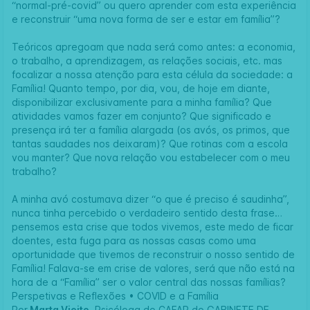
“normal-pré-covid” ou quero aprender com esta experiência
e reconstruir “uma nova forma de ser e estar em família”?
Teóricos apregoam que nada será como antes: a economia,
o trabalho, a aprendizagem, as relações sociais, etc. mas
focalizar a nossa atenção para esta célula da sociedade: a
Família! Quanto tempo, por dia, vou, de hoje em diante,
disponibilizar exclusivamente para a minha família? Que
atividades vamos fazer em conjunto? Que significado e
presença irá ter a família alargada (os avós, os primos, que
tantas saudades nos deixaram)? Que rotinas com a escola
vou manter? Que nova relação vou estabelecer com o meu
trabalho?
A minha avó costumava dizer “o que é preciso é saudinha”,
nunca tinha percebido o verdadeiro sentido desta frase…
pensemos esta crise que todos vivemos, este medo de ficar
doentes, esta fuga para as nossas casas como uma
oportunidade que tivemos de reconstruir o nosso sentido de
Família! Falava-se em crise de valores, será que não está na
hora de a “Família” ser o valor central das nossas famílias?
Perspetivas e Reflexões • COVID e a Família
Por
Marta Vieito
, Psicóloga do
CAFAP
do GABINETE DE