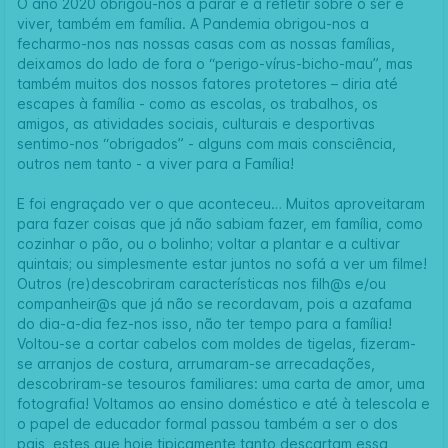
O ano 2020 obrigou-nos a parar e a refletir sobre o ser e
viver, também em família. A Pandemia obrigou-nos a
fecharmo-nos nas nossas casas com as nossas famílias,
deixamos do lado de fora o “perigo-vírus-bicho-mau”, mas
também muitos dos nossos fatores protetores – diria até
escapes à família - como as escolas, os trabalhos, os
amigos, as atividades sociais, culturais e desportivas
sentimo-nos “obrigados” - alguns com mais consciência,
outros nem tanto - a viver para a Família!
E foi engraçado ver o que aconteceu… Muitos aproveitaram
para fazer coisas que já não sabiam fazer, em família, como
cozinhar o pão, ou o bolinho; voltar a plantar e a cultivar
quintais; ou simplesmente estar juntos no sofá a ver um filme!
Outros (re)descobriram características nos filh@s e/ou
companheir@s que já não se recordavam, pois a azafama
do dia-a-dia fez-nos isso, não ter tempo para a família!
Voltou-se a cortar cabelos com moldes de tigelas, fizeram-
se arranjos de costura, arrumaram-se arrecadações,
descobriram-se tesouros familiares: uma carta de amor, uma
fotografia! Voltamos ao ensino doméstico e até à telescola e
o papel de educador formal passou também a ser o dos
pais, estes que hoje tipicamente tanto descartam essa