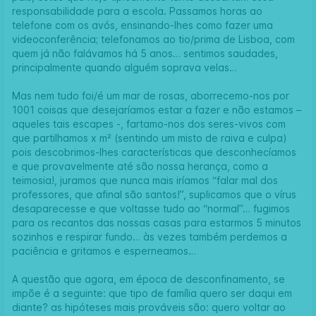
responsabilidade para a escola. Passamos horas ao
telefone com os avós, ensinando-lhes como fazer uma
videoconferência; telefonamos ao tio/prima de Lisboa, com
quem já não falávamos há 5 anos… sentimos saudades,
principalmente quando alguém soprava velas…
Mas nem tudo foi/é um mar de rosas, aborrecemo-nos por
1001 coisas que desejaríamos estar a fazer e não estamos –
aqueles tais escapes -, fartamo-nos dos seres-vivos com
que partilhamos x m² (sentindo um misto de raiva e culpa)
pois descobrimos-lhes características que desconhecíamos
e que provavelmente até são nossa herança, como a
teimosia!, juramos que nunca mais iríamos “falar mal dos
professores, que afinal são santos!”, suplicamos que o vírus
desaparecesse e que voltasse tudo ao “normal”… fugimos
para os recantos das nossas casas para estarmos 5 minutos
sozinhos e respirar fundo… às vezes também perdemos a
paciência e gritamos e esperneamos…
A questão que agora, em época de desconfinamento, se
impõe é a seguinte: que tipo de família quero ser daqui em
diante? as hipóteses mais prováveis são: quero voltar ao