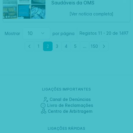
Saudáveis da OMS
[Ver notícia completa]
Registos
11
-
20 de
1497
Mostrar
por página
1
2
3
4
5
...
150
LIGAÇÕES IMPORTANTES
Canal de Denúncias
Livro de Reclamações
Centro de Arbitragem
LIGAÇÕES RÁPIDAS