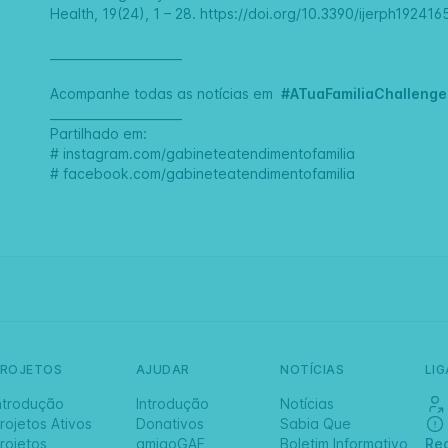
Health, 19(24), 1 – 28.
https://doi.org/10.3390/ijerph192416
______________________
Acompanhe todas as notícias em
#ATuaFamiliaChallenge
______________________
Partilhado em:
#
instagram.com/gabineteatendimentofamilia
#
facebook.com/gabineteatendimentofamilia
PROJETOS
AJUDAR
NOTÍCIAS
LI
ntrodução
Introdução
Notícias
rojetos Ativos
Donativos
Sabia Que
rojetos
amigoGAF
Boletim Informativo
Re