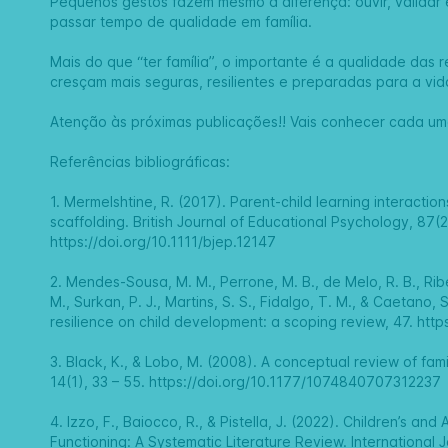
Pequenos gestos fazem mesmo a diferença: ouvir, validar 
passar tempo de qualidade em família.
Mais do que “ter família”, o importante é a qualidade das 
cresçam mais seguras, resilientes e preparadas para a vid
Atenção às próximas publicações!! Vais conhecer cada um
Referências bibliográficas:
1.
Mermelshtine, R. (2017). Parent-child learning interactions
scaffolding. British Journal of Educational Psychology, 87(2
https://doi.org/10.1111/bjep.12147
2.
Mendes-Sousa, M. M., Perrone, M. B., de Melo, R. B., Ribe
M., Surkan, P. J., Martins, S. S., Fidalgo, T. M., & Caetano,
resilience on child development: a scoping review, 47.
http
3.
Black, K., & Lobo, M. (2008). A conceptual review of famil
14(1), 33 – 55.
https://doi.org/10.1177/1074840707312237
4.
Izzo, F., Baiocco, R., & Pistella, J. (2022). Children’s a
Functioning: A Systematic Literature Review. International