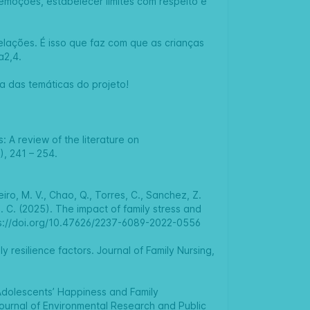
emoções, estabelecer limites com respeito e
relações. É isso que faz com que as crianças
a2,4.
a das temáticas do projeto!
: A review of the literature on
), 241 – 254.
iro, M. V., Chao, Q., Torres, C., Sanchez, Z.
 S. C. (2025). The impact of family stress and
s://doi.org/10.47626/2237-6089-2022-0556
y resilience factors. Journal of Family Nursing,
nd Adolescents’ Happiness and Family
 Journal of Environmental Research and Public