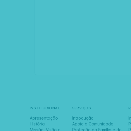
INSTITUCIONAL
SERVIÇOS
Apresentação
Introdução
I
História
Apoio à Comunidade
P
Missão, Visão e
Proteção da Família e da
P