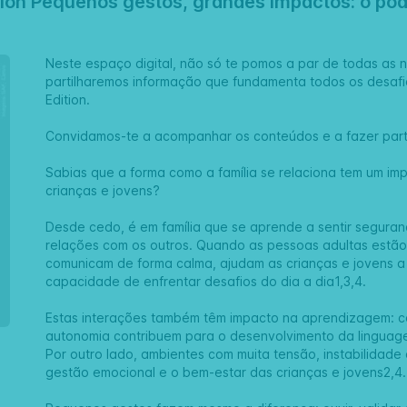
ion Pequenos gestos, grandes impactos: o pod
Neste espaço digital, não só te pomos a par de todas as n
partilharemos informação que fundamenta todos os desafi
Edition.
Convidamos-te a acompanhar os conteúdos e a fazer part
Sabias que a forma como a família se relaciona tem um i
crianças e jovens?
Desde cedo, é em família que se aprende a sentir seguran
relações com os outros. Quando as pessoas adultas estão
comunicam de forma calma, ajudam as crianças e jovens a
capacidade de enfrentar desafios do dia a dia1,3,4.
Estas interações também têm impacto na aprendizagem: conv
autonomia contribuem para o desenvolvimento da lingua
Por outro lado, ambientes com muita tensão, instabilidade
gestão emocional e o bem-estar das crianças e jovens2,4.