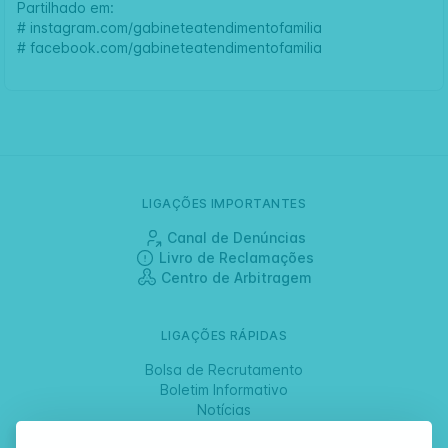
Partilhado em:
#
instagram.com/gabineteatendimentofamilia
#
facebook.com/gabineteatendimentofamilia
LIGAÇÕES IMPORTANTES
Canal de Denúncias
Livro de Reclamações
Centro de Arbitragem
LIGAÇÕES RÁPIDAS
Bolsa de Recrutamento
Boletim Informativo
Notícias
Jornadas