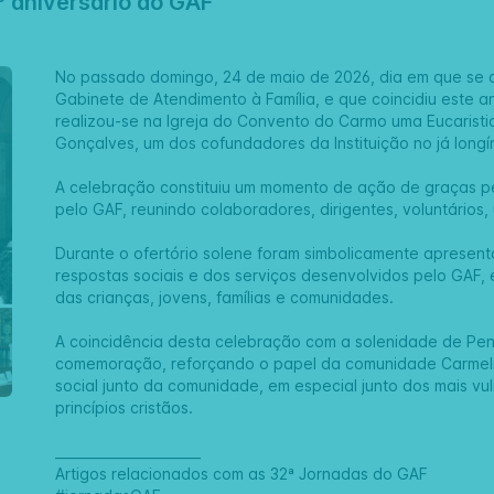
º aniversário do GAF
No passado domingo, 24 de maio de 2026, dia em que se as
Gabinete de Atendimento à Família, e que coincidiu este 
realizou-se na Igreja do
Convento do Carmo
uma Eucaristi
Gonçalves, um dos cofundadores da Instituição no já long
A celebração constituiu um momento de ação de graças p
pelo GAF, reunindo colaboradores, dirigentes, voluntários, 
Durante o ofertório solene foram simbolicamente apresen
respostas sociais e dos serviços desenvolvidos pelo GAF, 
das crianças, jovens, famílias e comunidades.
A coincidência desta celebração com a solenidade de Pent
comemoração, reforçando o papel da comunidade Carmelit
social junto da comunidade, em especial junto dos mais vul
princípios cristãos.
______________________
Artigos relacionados com as 32ª Jornadas do GAF