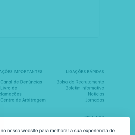
GAÇÕES IMPORTANTES
LIGAÇÕES RÁPIDAS
Canal de Denúncias
Bolsa de Recrutamento
Livro de
Boletim Informativo
clamações
Notícias
Centro de Arbitragem
Jornadas
SIGA-NOS
 no nosso website para melhorar a sua experiência de