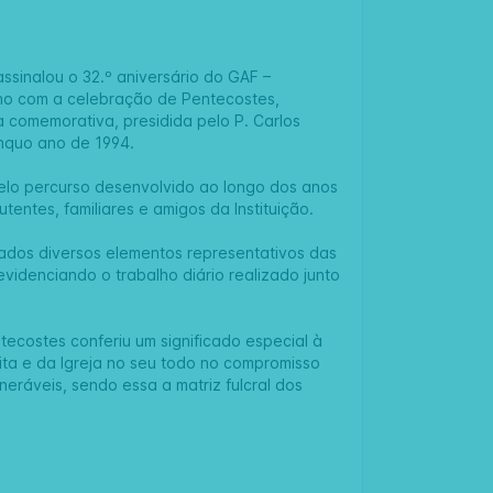
sinalou o 32.º aniversário do GAF –
ano com a celebração de Pentecostes,
a comemorativa, presidida pelo P. Carlos
ínquo ano de 1994.
elo percurso desenvolvido ao longo dos anos
utentes, familiares e amigos da Instituição.
tados diversos elementos representativos das
evidenciando o trabalho diário realizado junto
ecostes conferiu um significado especial à
a e da Igreja no seu todo no compromisso
neráveis, sendo essa a matriz fulcral dos