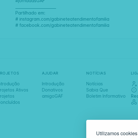
#jornadasGAF
______________________
Partilhado em:
#
instagram.com/gabineteatendimentofamilia
#
facebook.com/gabineteatendimentofamilia
PROJETOS
AJUDAR
NOTÍCIAS
LI
ntrodução
Introdução
Notícias
rojetos Ativos
Donativos
Sabia Que
rojetos
amigoGAF
Boletim Informativo
Re
oncluídos
Utilizamos cookies