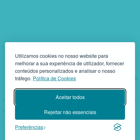
Utilizamos cookies no nosso website para
melhorar a sua experiência de utilizador, fornecer
conteúdos personalizados e analisar o nosso
Institutionnel
Services
Projets
Oeuvre
tráfego.
Política de Cookies
Sociale de:
Aider
Aceitar todos
GAF - Gabinete de Atendimento à Família • Rua da Bandeira, 342
4900-561 Viana do Castelo • tel. +351 258 829 138 • geral@gaf.pt
Rejeitar não essenciais
Instituiton Privée de Solidarité Sociale – Inscrite sous le n.º 58/96
Publié em D.R. III 14-03-1997 – N.º Fiscal 503748935
GAF © 2026 • Versão 4
Preferências