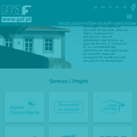
pt
en
fr
ru
zh
Institutionnel
Services
Projets
Aider
Services
/
Projets