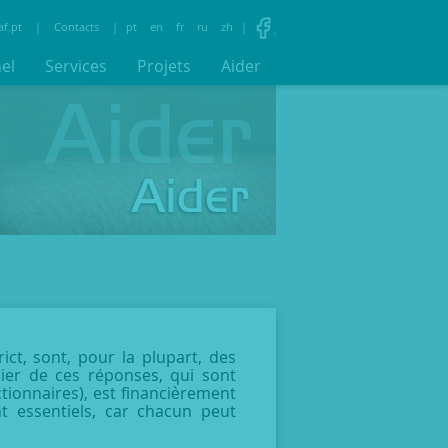
af.pt
|
Contacts
|
pt
en
fr
ru
zh
|
nel
Services
Projets
Aider
ict, sont, pour la plupart, des
ier de ces réponses, qui sont
ctionnaires), est financièrement
t essentiels, car chacun peut