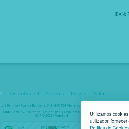
IBAN:
Institutionnel
Services
Projets
Aider
 à Família • Rua da Bandeira, 342 4900-561 Viana do Castelo • tel. +351 258 829 138 • 
lidarité Sociale – Inscrite sous le n.º 58/96 Publié em D.R. III 14-03-1997 – N.º Fiscal 50
Utilizamos cookies
GAF © 2026 • Versão 4
utilizador, fornece
Política de Cookie