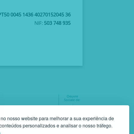
PT50 0045 1436 40270152045 36
NIF:
503 748 935
Oeuvre
Sociale de:
geral@gaf.pt
3748935
 no nosso website para melhorar a sua experiência de
r conteúdos personalizados e analisar o nosso tráfego.
s