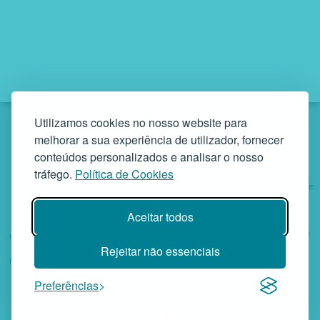
Utilizamos cookies no nosso website para
melhorar a sua experiência de utilizador, fornecer
conteúdos personalizados e analisar o nosso
tráfego.
Política de Cookies
Institutionnel
Services
Projets
Oeuvre
Sociale de:
Aider
Aceitar todos
GAF - Gabinete de Atendimento à Família • Rua da Bandeira, 342
4900-561 Viana do Castelo • tel. +351 258 829 138 • geral@gaf.pt
Rejeitar não essenciais
Instituiton Privée de Solidarité Sociale – Inscrite sous le n.º 58/96
Publié em D.R. III 14-03-1997 – N.º Fiscal 503748935
GAF © 2026 • Versão 4
Preferências