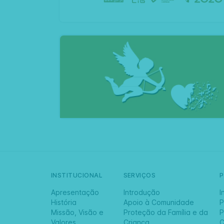
INSTITUCIONAL
SERVIÇOS
Apresentação
Introdução
I
História
Apoio à Comunidade
P
Missão, Visão e
Proteção da Família e da
P
Valores
Criança
C