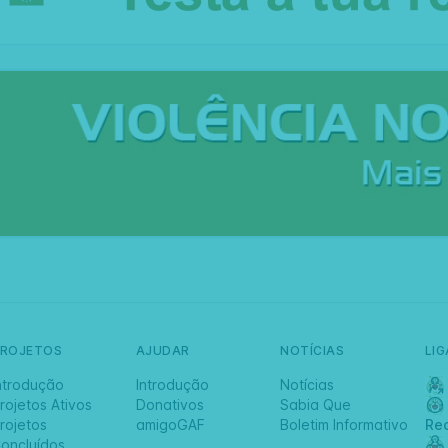
PROJETOS
AJUDAR
NOTÍCIAS
LI
ntrodução
Introdução
Notícias
rojetos Ativos
Donativos
Sabia Que
rojetos
amigoGAF
Boletim Informativo
Re
oncluídos