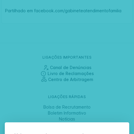
Partilhado em
facebook.com/gabineteatendimentofamilia
LIGAÇÕES IMPORTANTES
Canal de Denúncias
Livro de Reclamações
Centro de Arbitragem
LIGAÇÕES RÁPIDAS
Bolsa de Recrutamento
Boletim Informativo
Notícias
Jornadas