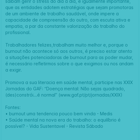
saibam gerir o stress do dia à dia, é igualmente importante,
que as entidades adotem estratégias que sejam promotoras
de um ambiente de trabalho saudável, onde impere a
capacidade de compreensão do outro, com escuta ativa e
empatia, a par da constante valorização do trabalho do
profissional.
Trabalhadores felizes,trabalham muito melhor e, porque o
burnout não acontece só aos outros, é preciso estar atento
a situações potenciadoras de burnout para as poder mudar,
é necessário refletirmos sobre o que exigimos ou nos andam
a exigir.
Promova a sua literacia em saúde mental, participe nas XXIX
Jornadas do GAF: “Doença mental: Não sejas quadrado,
(des)constrói...é normal” (
www.gaf.pt/pt/jornadas/XXIX
)
Fontes:
•
burnout uma tendencia pouco bem vinda - Medis
•
Saúde mental na nova era do trabalho: o equilíbrio é
possível? - Vida Sustentavel - Revista Sábado