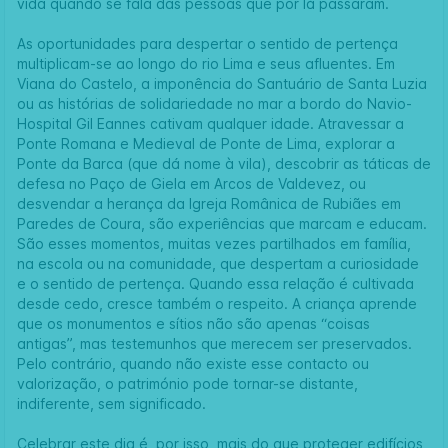
vida quando se fala das pessoas que por lá passaram.
As oportunidades para despertar o sentido de pertença
multiplicam-se ao longo do rio Lima e seus afluentes. Em
Viana do Castelo, a imponência do Santuário de Santa Luzia
ou as histórias de solidariedade no mar a bordo do Navio-
Hospital Gil Eannes cativam qualquer idade. Atravessar a
Ponte Romana e Medieval de Ponte de Lima, explorar a
Ponte da Barca (que dá nome à vila), descobrir as táticas de
defesa no Paço de Giela em Arcos de Valdevez, ou
desvendar a herança da Igreja Românica de Rubiães em
Paredes de Coura, são experiências que marcam e educam.
São esses momentos, muitas vezes partilhados em família,
na escola ou na comunidade, que despertam a curiosidade
e o sentido de pertença. Quando essa relação é cultivada
desde cedo, cresce também o respeito. A criança aprende
que os monumentos e sítios não são apenas “coisas
antigas”, mas testemunhos que merecem ser preservados.
Pelo contrário, quando não existe esse contacto ou
valorização, o património pode tornar-se distante,
indiferente, sem significado.
Celebrar este dia é, por isso, mais do que proteger edifícios