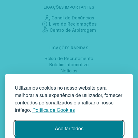
LIGAÇÕES IMPORTANTES
Canal de Denúncias
Livro de Reclamações
Centro de Arbitragem
LIGAÇÕES RÁPIDAS
Bolsa de Recrutamento
Boletim Informativo
Notícias
Jornadas
Utilizamos cookies no nosso website para
melhorar a sua experiência de utilizador, fornecer
SIGA-NOS
conteúdos personalizados e analisar o nosso
tráfego.
Política de Cookies
GAF | Gabinete de Atendimento à Família
Aceitar todos
Rua da Bandeira, 342 | 4900-561 Viana do Castelo | tel +351 258
829 138 | geral@gaf.pt
Instituição Particular de Solidariedade Social | Inscrição nº 58/96