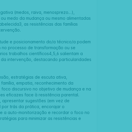
egativa (medos, raiva, menosprezo…),
ça ou medo da mudança ou mesmo alimentadas
abelecida3, as resistências das famílias
ntervenção.
itude e posicionamento do/a técnico/a podem
em no processo de transformação ou se
ios trabalhos científicos4,5,6 salientam a
to da intervenção, destacando particularidades
são, estratégias de escuta ativa,
 família, empatia, reconhecimento da
 foco discursivo no objetivo de mudança e na
 eficazes face à resistência parental.
, apresentar sugestões (em vez de
 por trás da prática, encorajar o
 e a auto-monitorização e recordar o foco no
tégias para minimizar as resistências e