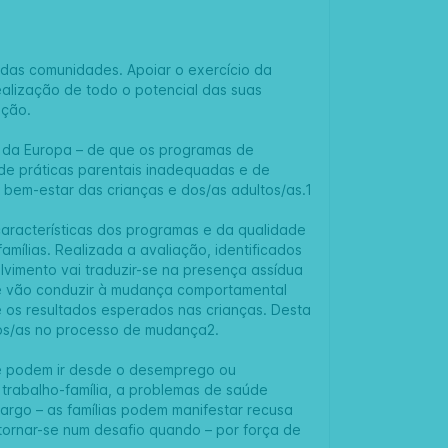
nto das comunidades. Apoiar o exercício da
ealização de todo o potencial das suas
ação.
 da Europa – de que os programas de
de práticas parentais inadequadas e de
 bem-estar das crianças e dos/as adultos/as.1
aracterísticas dos programas e da qualidade
ílias. Realizada a avaliação, identificados
lvimento vai traduzir-se na presença assídua
ue vão conduzir à mudança comportamental
 os resultados esperados nas crianças. Desta
dos/as no processo de mudança2.
que podem ir desde o desemprego ou
 trabalho-família, a problemas de saúde
 cargo – as famílias podem manifestar recusa
 tornar-se num desafio quando – por força de