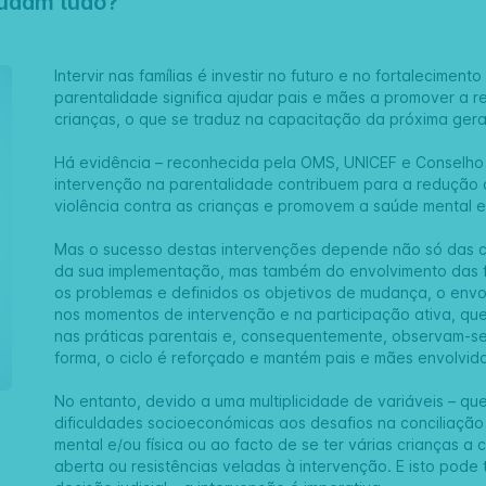
mudam tudo?
Intervir nas famílias é investir no futuro e no fortalecime
parentalidade significa ajudar pais e mães a promover a r
crianças, o que se traduz na capacitação da próxima ger
Há evidência – reconhecida pela OMS, UNICEF e Conselho
intervenção na parentalidade contribuem para a redução 
violência contra as crianças e promovem a saúde mental e
Mas o sucesso destas intervenções depende não só das c
da sua implementação, mas também do envolvimento das fam
os problemas e definidos os objetivos de mudança, o envo
nos momentos de intervenção e na participação ativa, q
nas práticas parentais e, consequentemente, observam-se
forma, o ciclo é reforçado e mantém pais e mães envolvi
No entanto, devido a uma multiplicidade de variáveis – 
dificuldades socioeconómicas aos desafios na conciliação
mental e/ou física ou ao facto de se ter várias crianças a
aberta ou resistências veladas à intervenção. E isto pode