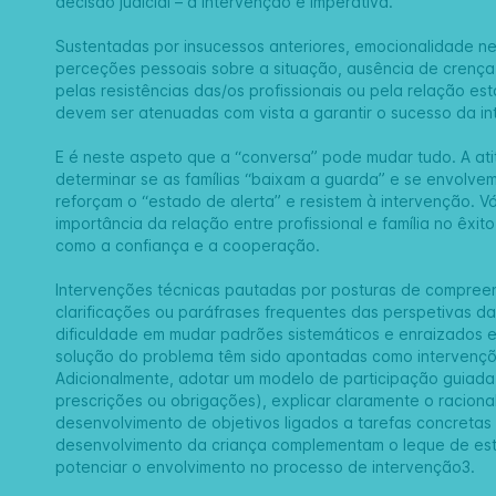
decisão judicial – a intervenção é imperativa.
Sustentadas por insucessos anteriores, emocionalidade n
perceções pessoais sobre a situação, ausência de cren
pelas resistências das/os profissionais ou pela relação est
devem ser atenuadas com vista a garantir o sucesso da i
E é neste aspeto que a “conversa” pode mudar tudo. A at
determinar se as famílias “baixam a guarda” e se envolv
reforçam o “estado de alerta” e resistem à intervenção. Vár
importância da relação entre profissional e família no êxi
como a confiança e a cooperação.
Intervenções técnicas pautadas por posturas de compreen
clarificações ou paráfrases frequentes das perspetivas da
dificuldade em mudar padrões sistemáticos e enraizados e
solução do problema têm sido apontadas como intervenções
Adicionalmente, adotar um modelo de participação guiada
prescrições ou obrigações), explicar claramente o racional
desenvolvimento de objetivos ligados a tarefas concretas
desenvolvimento da criança complementam o leque de estra
potenciar o envolvimento no processo de intervenção3.