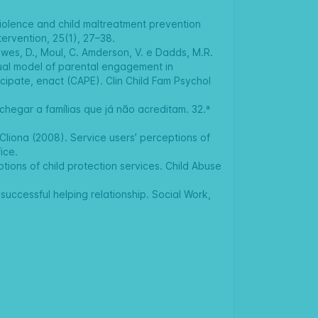
l violence and child maltreatment prevention
tervention, 25(1), 27–38.
 Hawes, D., Moul, C. Amderson, V. e Dadds, M.R.
tual model of parental engagement in
icipate, enact (CAPE). Clin Child Fam Psychol
chegar a famílias que já não acreditam. 32.ª
Cliona (2008). Service users’ perceptions of
ice.
ptions of child protection services. Child Abuse
 successful helping relationship. Social Work,