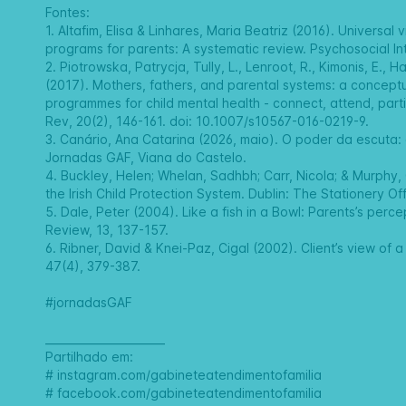
Fontes:
1. Altafim, Elisa & Linhares, Maria Beatriz (2016). Universa
programs for parents: A systematic review. Psychosocial In
2. Piotrowska, Patrycja, Tully, L., Lenroot, R., Kimonis, E.,
(2017). Mothers, fathers, and parental systems: a concep
programmes for child mental health - connect, attend, part
Rev, 20(2), 146-161. doi: 10.1007/s10567-016-0219-9.
3. Canário, Ana Catarina (2026, maio). O poder da escuta: 
Jornadas GAF, Viana do Castelo.
4. Buckley, Helen; Whelan, Sadhbh; Carr, Nicola; & Murphy, 
the Irish Child Protection System. Dublin: The Stationery Off
5. Dale, Peter (2004). Like a fish in a Bowl: Parents’s perce
Review, 13, 137-157.
6. Ribner, David & Knei-Paz, Cigal (2002). Client’s view of a
47(4), 379-387.
#jornadasGAF
______________________
Partilhado em:
#
instagram.com/gabineteatendimentofamilia
#
facebook.com/gabineteatendimentofamilia