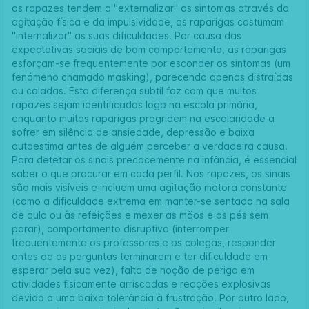
os rapazes tendem a "externalizar" os sintomas através da
agitação física e da impulsividade, as raparigas costumam
"internalizar" as suas dificuldades. Por causa das
expectativas sociais de bom comportamento, as raparigas
esforçam-se frequentemente por esconder os sintomas (um
fenómeno chamado masking), parecendo apenas distraídas
ou caladas. Esta diferença subtil faz com que muitos
rapazes sejam identificados logo na escola primária,
enquanto muitas raparigas progridem na escolaridade a
sofrer em silêncio de ansiedade, depressão e baixa
autoestima antes de alguém perceber a verdadeira causa.
Para detetar os sinais precocemente na infância, é essencial
saber o que procurar em cada perfil. Nos rapazes, os sinais
são mais visíveis e incluem uma agitação motora constante
(como a dificuldade extrema em manter-se sentado na sala
de aula ou às refeições e mexer as mãos e os pés sem
parar), comportamento disruptivo (interromper
frequentemente os professores e os colegas, responder
antes de as perguntas terminarem e ter dificuldade em
esperar pela sua vez), falta de noção de perigo em
atividades fisicamente arriscadas e reações explosivas
devido a uma baixa tolerância à frustração. Por outro lado,