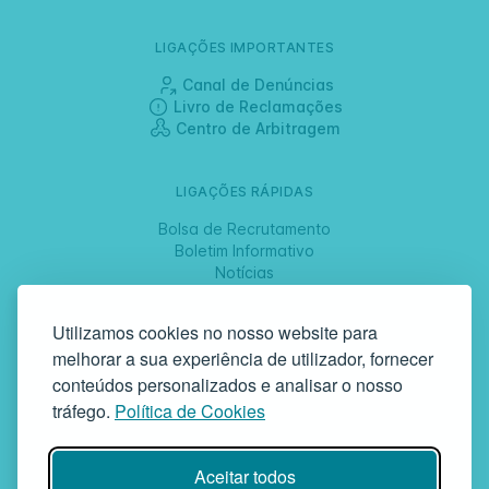
LIGAÇÕES IMPORTANTES
Canal de Denúncias
Livro de Reclamações
Centro de Arbitragem
LIGAÇÕES RÁPIDAS
Bolsa de Recrutamento
Boletim Informativo
Notícias
Jornadas
Utilizamos cookies no nosso website para
melhorar a sua experiência de utilizador, fornecer
SIGA-NOS
conteúdos personalizados e analisar o nosso
tráfego.
Política de Cookies
GAF | Gabinete de Atendimento à Família
Aceitar todos
Rua da Bandeira, 342 | 4900-561 Viana do Castelo | tel +351 258