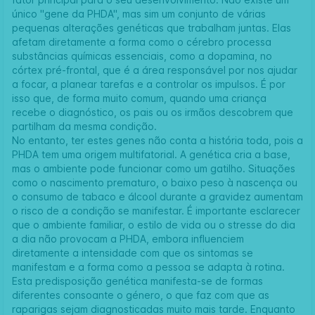
único "gene da PHDA", mas sim um conjunto de várias
pequenas alterações genéticas que trabalham juntas. Elas
afetam diretamente a forma como o cérebro processa
substâncias químicas essenciais, como a dopamina, no
córtex pré-frontal, que é a área responsável por nos ajudar
a focar, a planear tarefas e a controlar os impulsos. É por
isso que, de forma muito comum, quando uma criança
recebe o diagnóstico, os pais ou os irmãos descobrem que
partilham da mesma condição.
No entanto, ter estes genes não conta a história toda, pois a
PHDA tem uma origem multifatorial. A genética cria a base,
mas o ambiente pode funcionar como um gatilho. Situações
como o nascimento prematuro, o baixo peso à nascença ou
o consumo de tabaco e álcool durante a gravidez aumentam
o risco de a condição se manifestar. É importante esclarecer
que o ambiente familiar, o estilo de vida ou o stresse do dia
a dia não provocam a PHDA, embora influenciem
diretamente a intensidade com que os sintomas se
manifestam e a forma como a pessoa se adapta à rotina.
Esta predisposição genética manifesta-se de formas
diferentes consoante o género, o que faz com que as
raparigas sejam diagnosticadas muito mais tarde. Enquanto