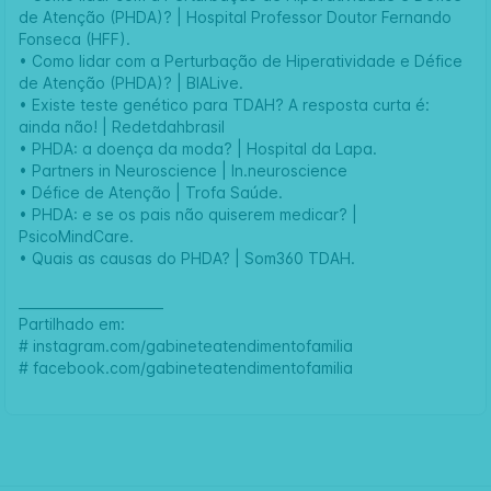
de Atenção (PHDA)? | Hospital Professor Doutor Fernando
Fonseca (HFF).
•
Como lidar com a Perturbação de Hiperatividade e Défice
de Atenção (PHDA)? | BIALive.
•
Existe teste genético para TDAH? A resposta curta é:
ainda não! | Redetdahbrasil
•
PHDA: a doença da moda? | Hospital da Lapa.
•
Partners in Neuroscience | In.neuroscience
•
Défice de Atenção | Trofa Saúde.
•
PHDA: e se os pais não quiserem medicar? |
PsicoMindCare.
•
Quais as causas do PHDA? | Som360 TDAH.
______________________
Partilhado em:
#
instagram.com/gabineteatendimentofamilia
#
facebook.com/gabineteatendimentofamilia