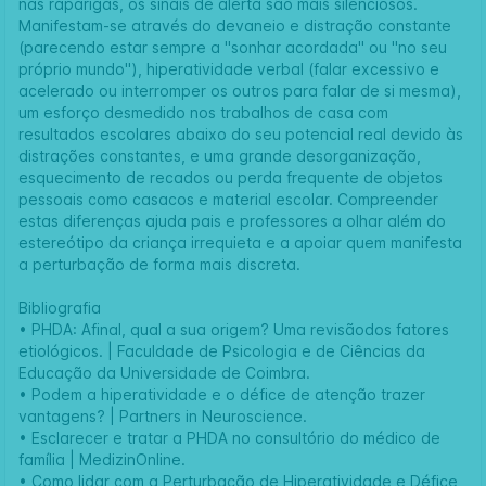
nas raparigas, os sinais de alerta são mais silenciosos.
Manifestam-se através do devaneio e distração constante
(parecendo estar sempre a "sonhar acordada" ou "no seu
próprio mundo"), hiperatividade verbal (falar excessivo e
acelerado ou interromper os outros para falar de si mesma),
um esforço desmedido nos trabalhos de casa com
resultados escolares abaixo do seu potencial real devido às
distrações constantes, e uma grande desorganização,
esquecimento de recados ou perda frequente de objetos
pessoais como casacos e material escolar. Compreender
estas diferenças ajuda pais e professores a olhar além do
estereótipo da criança irrequieta e a apoiar quem manifesta
a perturbação de forma mais discreta.
Bibliografia
•
PHDA: Afinal, qual a sua origem? Uma revisãodos fatores
etiológicos. | Faculdade de Psicologia e de Ciências da
Educação da Universidade de Coimbra.
•
Podem a hiperatividade e o défice de atenção trazer
vantagens? | Partners in Neuroscience.
•
Esclarecer e tratar a PHDA no consultório do médico de
família | MedizinOnline.
•
Como lidar com a Perturbação de Hiperatividade e Défice