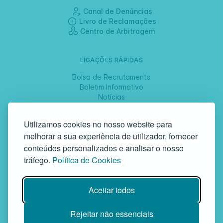
Canal de Denúncias
Livro de Reclamações
Centro de Arbitragem
LIGAÇÕES RÁPIDAS
Bolsa de Recrutamento
Boletim Informativo
Notícias
Jornadas
Utilizamos cookies no nosso website para
melhorar a sua experiência de utilizador, fornecer
SIGA-NOS
conteúdos personalizados e analisar o nosso
tráfego.
Política de Cookies
GAF | Gabinete de Atendimento à Família
Aceitar todos
Rua da Bandeira, 342 | 4900-561 Viana do Castelo | tel +351 258
829 138 | geral@gaf.pt
Instituição Particular de Solidariedade Social | Inscrição nº 58/96
Rejeitar não essenciais
Publicada em D.R. III 14-03-1997 | N.º Contribuinte 503748935