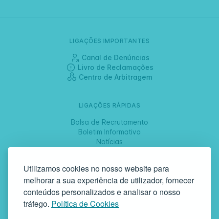
LIGAÇÕES IMPORTANTES
Canal de Denúncias
Livro de Reclamações
Centro de Arbitragem
LIGAÇÕES RÁPIDAS
Bolsa de Recrutamento
Boletim Informativo
Notícias
Jornadas
Utilizamos cookies no nosso website para
melhorar a sua experiência de utilizador, fornecer
SIGA-NOS
conteúdos personalizados e analisar o nosso
tráfego.
Política de Cookies