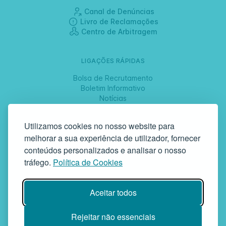
Canal de Denúncias
Livro de Reclamações
Centro de Arbitragem
LIGAÇÕES RÁPIDAS
Bolsa de Recrutamento
Boletim Informativo
Notícias
Jornadas
Utilizamos cookies no nosso website para
melhorar a sua experiência de utilizador, fornecer
SIGA-NOS
conteúdos personalizados e analisar o nosso
tráfego.
Política de Cookies
GAF | Gabinete de Atendimento à Família
Aceitar todos
Rua da Bandeira, 342 | 4900-561 Viana do Castelo | tel +351 258
829 138 | geral@gaf.pt
Instituição Particular de Solidariedade Social | Inscrição nº 58/96
Rejeitar não essenciais
Publicada em D.R. III 14-03-1997 | N.º Contribuinte 503748935