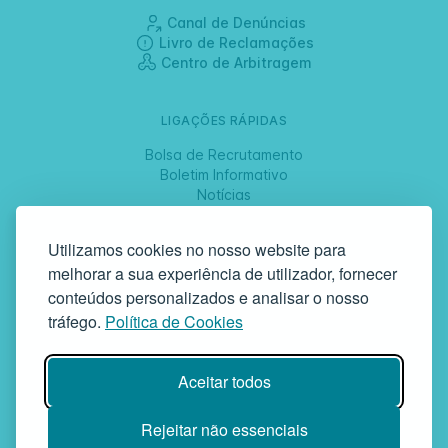
Canal de Denúncias
Livro de Reclamações
Centro de Arbitragem
LIGAÇÕES RÁPIDAS
Bolsa de Recrutamento
Boletim Informativo
Notícias
Jornadas
Utilizamos cookies no nosso website para
melhorar a sua experiência de utilizador, fornecer
SIGA-NOS
conteúdos personalizados e analisar o nosso
tráfego.
Política de Cookies
GAF | Gabinete de Atendimento à Família
Aceitar todos
Rua da Bandeira, 342 | 4900-561 Viana do Castelo | tel +351 258
829 138 | geral@gaf.pt
Instituição Particular de Solidariedade Social | Inscrição nº 58/96
Rejeitar não essenciais
Publicada em D.R. III 14-03-1997 | N.º Contribuinte 503748935