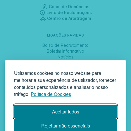
Canal de Denúncias
Livro de Reclamações
Centro de Arbitragem
LIGAÇÕES RÁPIDAS
Bolsa de Recrutamento
Boletim Informativo
Notícias
Jornadas
Utilizamos cookies no nosso website para
melhorar a sua experiência de utilizador, fornecer
SIGA-NOS
conteúdos personalizados e analisar o nosso
tráfego.
Política de Cookies
GAF | Gabinete de Atendimento à Família
Aceitar todos
Rua da Bandeira, 342 | 4900-561 Viana do Castelo | tel +351 258
829 138 | geral@gaf.pt
Instituição Particular de Solidariedade Social | Inscrição nº 58/96
Rejeitar não essenciais
Publicada em D.R. III 14-03-1997 | N.º Contribuinte 503748935