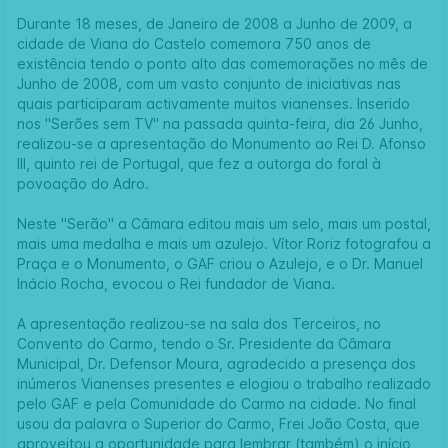
Durante 18 meses, de Janeiro de 2008 a Junho de 2009, a
cidade de Viana do Castelo comemora 750 anos de
existência tendo o ponto alto das comemorações no mês de
Junho de 2008, com um vasto conjunto de iniciativas nas
quais participaram activamente muitos vianenses. Inserido
nos "Serões sem TV" na passada quinta-feira, dia 26 Junho,
realizou-se a apresentação do Monumento ao Rei D. Afonso
III, quinto rei de Portugal, que fez a outorga do foral à
povoação do Adro.
Neste "Serão" a Câmara editou mais um selo, mais um postal,
mais uma medalha e mais um azulejo. Vítor Roriz fotografou a
Praça e o Monumento, o GAF criou o Azulejo, e o Dr. Manuel
Inácio Rocha, evocou o Rei fundador de Viana.
A apresentação realizou-se na sala dos Terceiros, no
Convento do Carmo, tendo o Sr. Presidente da Câmara
Municipal, Dr. Defensor Moura, agradecido a presença dos
inúmeros Vianenses presentes e elogiou o trabalho realizado
pelo GAF e pela Comunidade do Carmo na cidade. No final
usou da palavra o Superior do Carmo, Frei João Costa, que
aproveitou a oportunidade para lembrar (também) o início