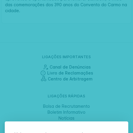
das comemorações dos 390 anos do Convento do Carmo na
cidade.
LIGAÇÕES IMPORTANTES
Canal de Denúncias
Livro de Reclamações
Centro de Arbitragem
LIGAÇÕES RÁPIDAS
Bolsa de Recrutamento
Boletim Informativo
Notícias
Jornadas