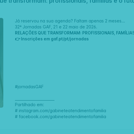
e transformam: profissionais, famílias e o fut
Já reservou na sua agenda? Faltam apenas 2 meses...
32ª Jornadas GAF, 21 e 22 maio de 2026.
RELAÇÕES QUE TRANSFORMAM: PROFISSIONAIS, FAMÍLIAS
👉 Inscrições em
gaf.pt/pt/jornadas
#jornadasGAF
______________________
Partilhado em:
#
instagram.com/gabineteatendimentofamilia
#
facebook.com/gabineteatendimentofamilia