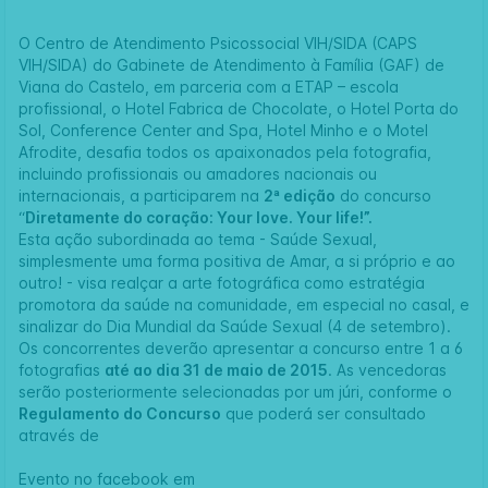
O Centro de Atendimento Psicossocial VIH/SIDA (CAPS
VIH/SIDA) do Gabinete de Atendimento à Família (GAF) de
Viana do Castelo, em parceria com a ETAP – escola
profissional, o Hotel Fabrica de Chocolate, o Hotel Porta do
Sol, Conference Center and Spa, Hotel Minho e o Motel
Afrodite, desafia todos os apaixonados pela fotografia,
incluindo profissionais ou amadores nacionais ou
internacionais, a participarem na
2ª edição
do concurso
“
Diretamente do coração: Your love. Your life!”.
Esta ação subordinada ao tema - Saúde Sexual,
simplesmente uma forma positiva de Amar, a si próprio e ao
outro! - visa realçar a arte fotográfica como estratégia
promotora da saúde na comunidade, em especial no casal, e
sinalizar do Dia Mundial da Saúde Sexual (4 de setembro).
Os concorrentes deverão apresentar a concurso entre 1 a 6
fotografias
até ao dia 31 de maio de 2015
. As vencedoras
serão posteriormente selecionadas por um júri, conforme o
Regulamento do Concurso
que poderá ser consultado
através de
Evento no facebook em