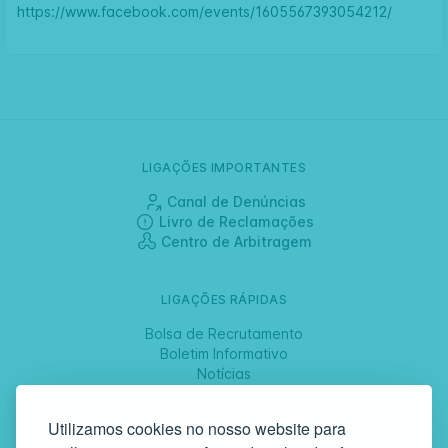
https://www.facebook.com/events/1605567393054212/
LIGAÇÕES IMPORTANTES
Canal de Denúncias
Livro de Reclamações
Centro de Arbitragem
LIGAÇÕES RÁPIDAS
Bolsa de Recrutamento
Boletim Informativo
Notícias
Jornadas
Utilizamos cookies no nosso website para