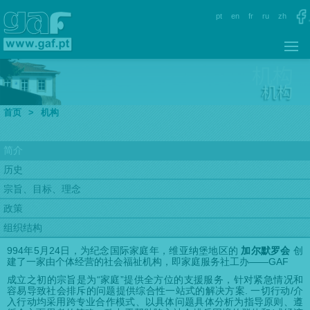
pt
en
fr
ru
zh
首页
>
机构
简介
历史
宗旨、目标、理念
政策
组织结构
994年5月24日，为纪念国际家庭年，维亚纳堡地区的
加尔默罗会
创
建了一家由个体经营的社会福祉机构，即家庭服务社工办——GAF
成立之初的宗旨是为“家庭”提供全方位的支援服务，针对紧急情况和
容易导致社会排斥的问题提供综合性一站式的解决方案. 一切行动/介
入行动均采用跨专业合作模式、以具体问题具体分析为指导原则、遵