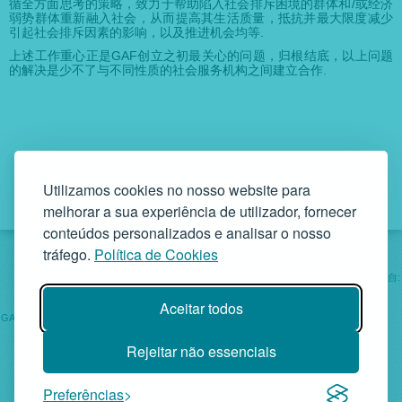
循全方面思考的策略，致力于帮助陷入社会排斥困境的群体和/或经济
弱势群体重新融入社会，从而提高其生活质量，抵抗并最大限度减少
引起社会排斥因素的影响，以及推进机会均等.
上述工作重心正是GAF创立之初最关心的问题，归根结底，以上问题
的解决是少不了与不同性质的社会服务机构之间建立合作.
Utilizamos cookies no nosso website para
melhorar a sua experiência de utilizador, fornecer
conteúdos personalizados e analisar o nosso
tráfego.
Política de Cookies
社会工作来自:
机构
服务
项目
帮助
Aceitar todos
GAF-家庭支援办公室 • Rua da Bandeira, 342 4900-561 Viana do Castelo
• 电话. +351 258 829 138 • geral@gaf.pt
Rejeitar não essenciais
个体社会福利机构——注册编号D.R.58/96. III 14-03-1997 - 税号
503748935
GAF © 2026 • 第四版
Preferências