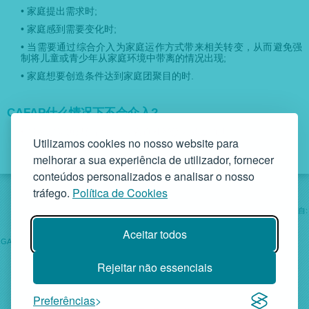
• 家庭提出需求时;
• 家庭感到需要变化时;
• 当需要通过综合介入为家庭运作方式带来相关转变，从而避免强
制将儿童或青少年从家庭环境中带离的情况出现;
• 家庭想要创造条件达到家庭团聚目的时.
CAFAP什么情况下不会介入?
• 当家庭问题只停留在心理咨询和经济困难层面时.
Utilizamos cookies no nosso website para
melhorar a sua experiência de utilizador, fornecer
conteúdos personalizados e analisar o nosso
tráfego.
Política de Cookies
社会工作来自:
机构
服务
项目
帮助
Aceitar todos
GAF-家庭支援办公室 • Rua da Bandeira, 342 4900-561 Viana do Castelo
• 电话. +351 258 829 138 • geral@gaf.pt
Rejeitar não essenciais
个体社会福利机构——注册编号D.R.58/96. III 14-03-1997 - 税号
503748935
GAF © 2026 • 第四版
Preferências