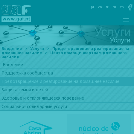
pt
en
fr
ru
zh
Введение
>
Услуги
>
Предотвращение и реагирование на
домашнее насилие
>
Центр помощи жертвам домашнего
насилия
Введение
Поддержка
сообщества
Предотвращение и реагирование
на домашнее насилие
Защита семьи
и детей
Здоровье и отклоняющееся
поведение
Социально- солидарные услуги