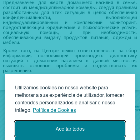
Предназначен для жертв домашнего насилия в семье,
состоит из междисциплинарной команды, следуя правилам
разработанным для этих ситуаций в целях обеспечения
конфиденциальности, выполняющей
индивидуализированный и комплексный мониторинг,
предоставляющей юридические и психологические услуги,
социальную помощь, и при необходимости,
обеспечивающей выдачу продуктов питания, одежды и
мебели.
Кроме того, на Центре лежит ответственность за сбор
информации, позволяющей производить диагностику
ситуаций с домашним насилием в данной местности,
выявлять основные проблемы и содействовать их
разрешению.
Utilizamos cookies no nosso website para
melhorar a sua experiência de utilizador, fornecer
conteúdos personalizados e analisar o nosso
Об организации
Услуги
Социальна
tráfego.
Política de Cookies
деятельност
Проекты
Помощь
Aceitar todos
ГАФ • Руа да Бандейра, 342 4900-561 Виана ду Каштелу • тел.
+351 258 829 138 • geral@gaf.pt