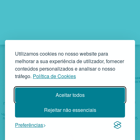
Utilizamos cookies no nosso website para
melhorar a sua experiência de utilizador, fornecer
conteúdos personalizados e analisar o nosso
tráfego.
Política de Cookies
Об организации
Услуги
Социальна
деятельност
Проекты
Помощь
Aceitar todos
ГАФ • Руа да Бандейра, 342 4900-561 Виана ду Каштелу • тел.
+351 258 829 138 • geral@gaf.pt
Rejeitar não essenciais
Частное учреждение социальной солидарности - Регистрация
nº 58/96 Опубликована em Д.Р. III 14-03-1997 - N.º Налоговый номер 503748935
ГАФ © 2026 • Versão 4
Preferências