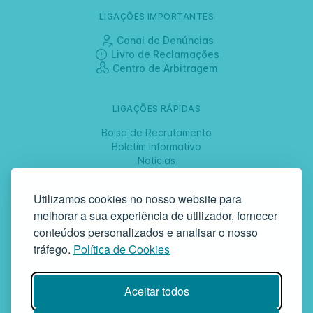
LIGAÇÕES IMPORTANTES
Canal de Denúncias
Livro de Reclamações
Centro de Arbitragem
LIGAÇÕES RÁPIDAS
Bolsa de Recrutamento
Boletim Informativo
Notícias
Jornadas
Utilizamos cookies no nosso website para
melhorar a sua experiência de utilizador, fornecer
SIGA-NOS
conteúdos personalizados e analisar o nosso
tráfego.
Política de Cookies
GAF | Gabinete de Atendimento à Família
Aceitar todos
Rua da Bandeira, 342 | 4900-561 Viana do Castelo | tel +351 258
829 138 | geral@gaf.pt
Instituição Particular de Solidariedade Social | Inscrição nº 58/96