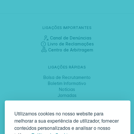
LIGAÇÕES IMPORTANTES
Canal de Denúncias
Livro de Reclamações
Centro de Arbitragem
LIGAÇÕES RÁPIDAS
Bolsa de Recrutamento
Boletim Informativo
Notícias
Jornadas
Utilizamos cookies no nosso website para
SIGA-NOS
melhorar a sua experiência de utilizador, fornecer
conteúdos personalizados e analisar o nosso