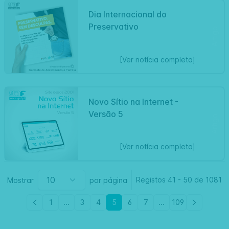
Dia Internacional do
Preservativo
Artigo
[Ver notícia completa]
Novo Sítio na Internet -
Versão 5
Artigo
[Ver notícia completa]
Registos
41
-
50 de
1081
Mostrar
por página
1
...
3
4
5
6
7
...
109