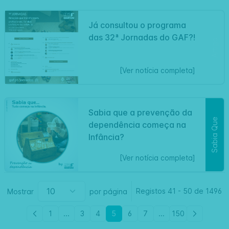
Já consultou o programa
das 32ª Jornadas do GAF?!
Artigo
[Ver notícia completa]
Sabia que a prevenção da
Sabia Que
dependência começa na
Infância?
[Ver notícia completa]
Registos
41
-
50 de
1496
Mostrar
por página
1
...
3
4
5
6
7
...
150