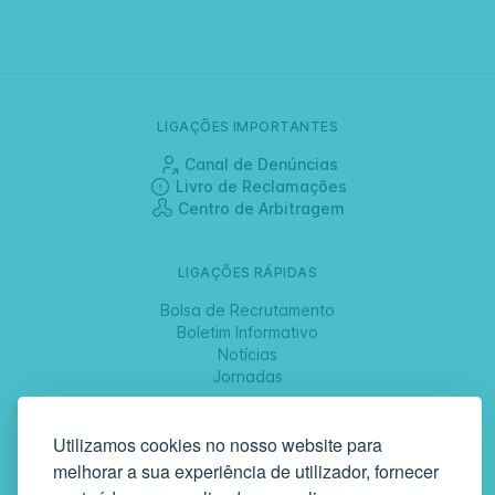
LIGAÇÕES IMPORTANTES
Canal de Denúncias
Livro de Reclamações
Centro de Arbitragem
LIGAÇÕES RÁPIDAS
Bolsa de Recrutamento
Boletim Informativo
Notícias
Jornadas
SIGA-NOS
Utilizamos cookies no nosso website para
melhorar a sua experiência de utilizador, fornecer