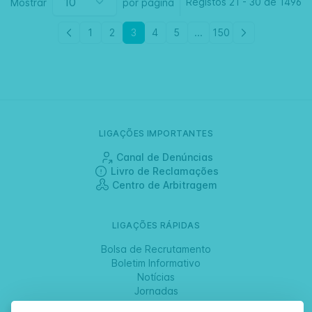
Registos
21
-
30 de
1496
Mostrar
por página
1
2
3
4
5
...
150
LIGAÇÕES IMPORTANTES
Canal de Denúncias
Livro de Reclamações
Centro de Arbitragem
LIGAÇÕES RÁPIDAS
Bolsa de Recrutamento
Boletim Informativo
Notícias
Jornadas