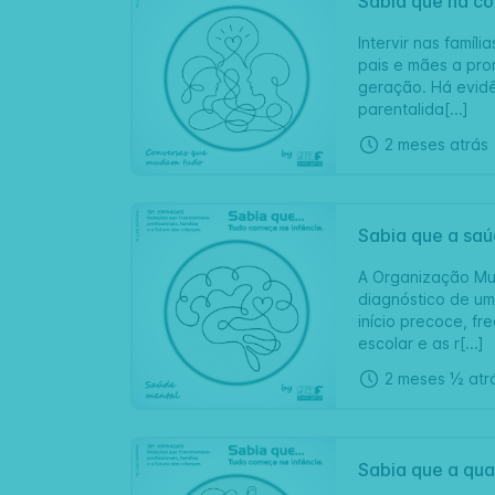
Sabia que há c
Intervir nas famíl
pais e mães a pro
geração. Há evidê
parentalida[...]
2 meses atrás
Sabia que a saú
A Organização Mun
diagnóstico de um
início precoce, f
escolar e as r[...]
2 meses ½ atr
Sabia que a qual