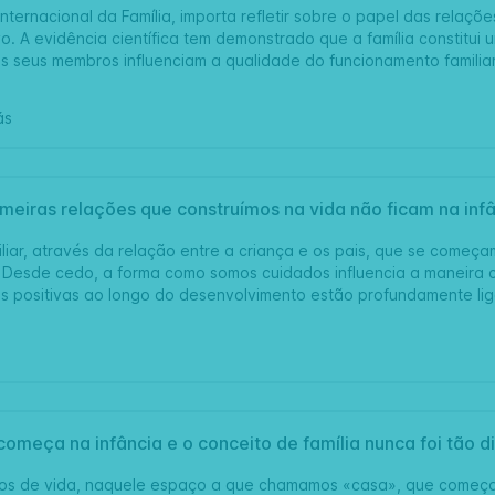
nternacional da Família, importa refletir sobre o papel das relaç
ivo. A evidência científica tem demonstrado que a família constitui 
os seus membros influenciam a qualidade do funcionamento familia
ás
imeiras relações que construímos na vida não ficam na i
liar, através da relação entre a criança e os pais, que se começa
 Desde cedo, a forma como somos cuidados influencia a maneira 
s positivas ao longo do desenvolvimento estão profundamente li
começa na infância e o conceito de família nunca foi tão 
anos de vida, naquele espaço a que chamamos «casa», que começa