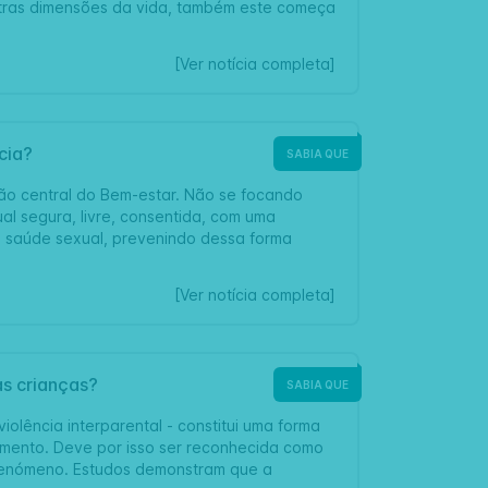
utras dimensões da vida, também este começa
[Ver notícia completa]
cia?
SABIA QUE
ão central do Bem-estar. Não se focando
 segura, livre, consentida, com uma
 saúde sexual, prevenindo dessa forma
[Ver notícia completa]
as crianças?
SABIA QUE
iolência interparental - constitui uma forma
vimento. Deve por isso ser reconhecida como
 fenómeno. Estudos demonstram que a