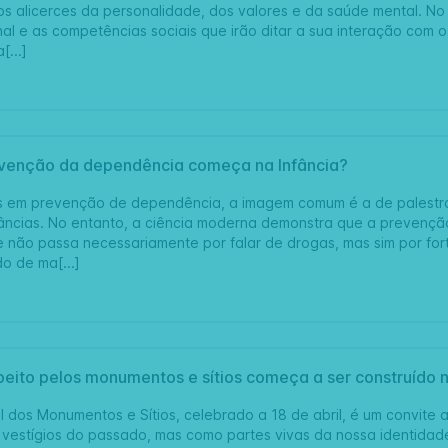
 alicerces da personalidade, dos valores e da saúde mental. No s
l e as competências sociais que irão ditar a sua interação com o 
[...]
evenção da dependência começa na Infância?
em prevenção de dependência, a imagem comum é a de palestras
âncias. No entanto, a ciência moderna demonstra que a prevençã
 e não passa necessariamente por falar de drogas, mas sim por for
do de ma[...]
peito pelos monumentos e sítios começa a ser construído n
l dos Monumentos e Sítios, celebrado a 18 de abril, é um convite 
estígios do passado, mas como partes vivas da nossa identidade