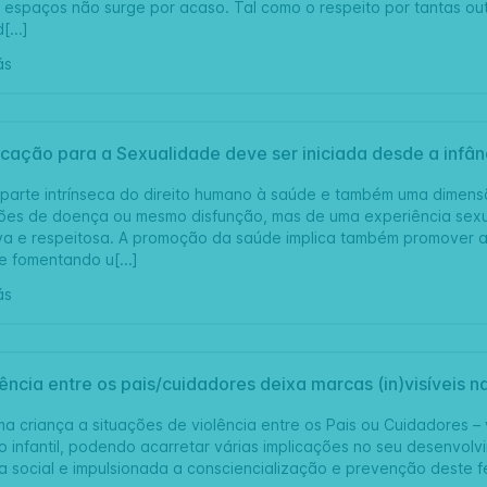
 espaços não surge por acaso. Tal como o respeito por tantas o
[...]
ás
cação para a Sexualidade deve ser iniciada desde a infân
parte intrínseca do direito humano à saúde e também uma dimens
es de doença ou mesmo disfunção, mas de uma experiência sexual
va e respeitosa. A promoção da saúde implica também promover a
e fomentando u[...]
ás
ência entre os pais/cuidadores deixa marcas (in)visíveis n
 criança a situações de violência entre os Pais ou Cuidadores – v
o infantil, podendo acarretar várias implicações no seu desenvol
 social e impulsionada a consciencialização e prevenção deste