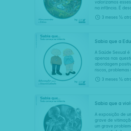
valorizamos esses
na infância. É desd
3 meses ½ atr
Sabia que a Edu
A Saúde Sexual é 
apenas nas questõ
abordagem positi
riscos, problemas 
3 meses ½ atr
Sabia que a viol
A exposição de uma
grave de vitimaçã
um grave problema