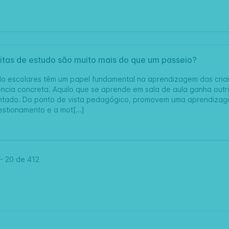
sitas de estudo são muito mais do que um passeio?
udo escolares têm um papel fundamental na aprendizagem das cri
ência concreta. Aquilo que se aprende em sala de aula ganha ou
ntado. Do ponto de vista pedagógico, promovem uma aprendizage
stionamento e a mot[...]
-
20 de
412