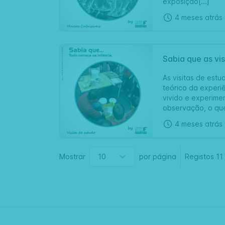
exposição[...]
4 meses atrás
Sabia que as vi
As visitas de est
teórico da experi
vivido e experime
observação, o que
4 meses atrás
Mostrar
por página
Registos
11