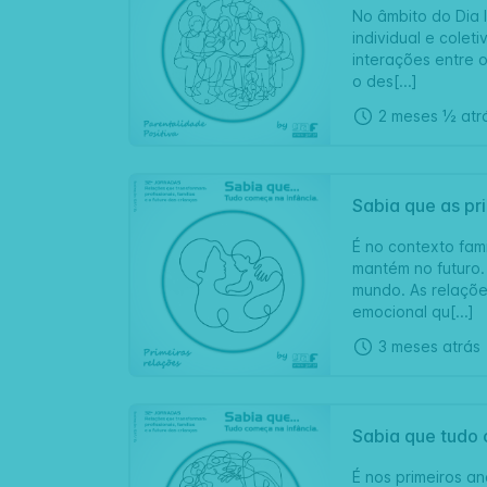
No âmbito do Dia I
individual e colet
interações entre 
o des[...]
2 meses ½ atr
Sabia que as pr
É no contexto fami
mantém no futuro.
mundo. As relaçõe
emocional qu[...]
3 meses atrás
Sabia que tudo 
É nos primeiros 