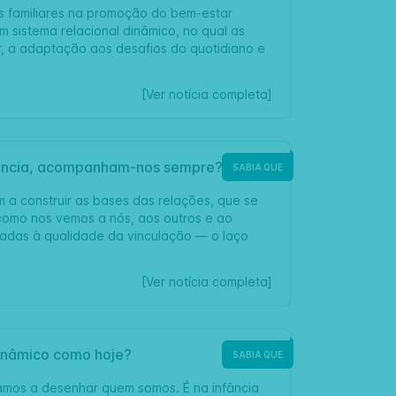
ões familiares na promoção do bem-estar
um sistema relacional dinâmico, no qual as
r, a adaptação aos desafios do quotidiano e
[Ver notícia completa]
nfância, acompanham-nos sempre?
SABIA QUE
m a construir as bases das relações, que se
como nos vemos a nós, aos outros e ao
gadas à qualidade da vinculação — o laço
[Ver notícia completa]
dinâmico como hoje?
SABIA QUE
mos a desenhar quem somos. É na infância