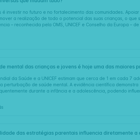
onversas que mudam tudo?
ias é investir no futuro e no fortalecimento das comunidades. Apoiar
mover a realização de todo o potencial das suas crianças, o que
ncia – reconhecida pela OMS, UNICEF e Conselho da Europa – de
de mental das crianças e jovens é hoje uma das maiores
dial da Saúde e a UNICEF estimam que cerca de 1 em cada 7 adol
a perturbação de saúde mental. A evidência científica demonstra
requentemente durante a infância e a adolescência, podendo infl
ás
idade das estratégias parentais influencia diretamente a c