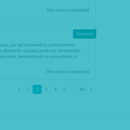
[Ver notícia completa]
SABIA QUE
anças, ao aproximarem o conhecimento
tra dimensão quando pode ser observado,
m ativa, despertando a curiosidade, a
[Ver notícia completa]
1
2
3
4
5
...
42