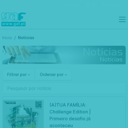
Contactos
Português
Inicio
Notícias
Filtrar por
Ordenar por
(A)TUA FAMÍLIA:
Challenge Edition |
Artigo
Primeiro desafio já
aconteceu