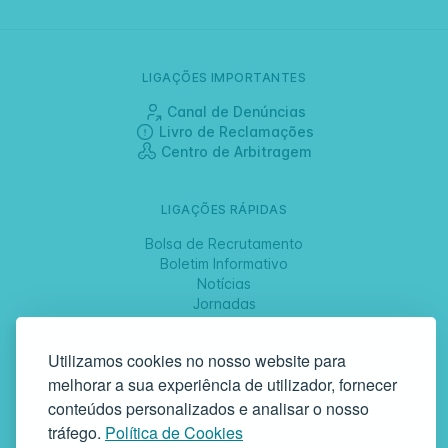
LIGAÇÕES IMPORTANTES
Canal de Denúncias
Livro de Reclamações
Centro de Arbitragem
LIGAÇÕES RÁPIDAS
Bolsa de Recrutamento
Boletim Informativo
Notícias
Jornadas
Utilizamos cookies no nosso website para
SIGA-NOS
melhorar a sua experiência de utilizador, fornecer
conteúdos personalizados e analisar o nosso
tráfego.
Política de Cookies