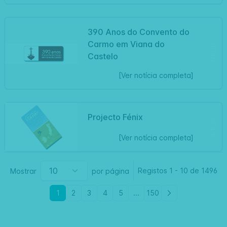
390 Anos do Convento do
Carmo em Viana do
Artigo
Castelo
[Ver notícia completa]
Projecto Fénix
Artigo
[Ver notícia completa]
Registos
1
-
10 de
1496
Mostrar
por página
1
2
3
4
5
...
150