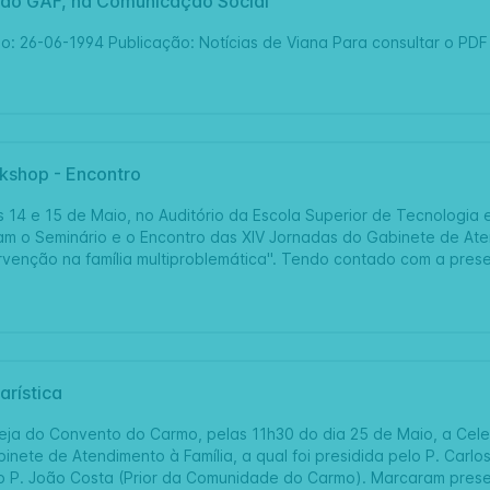
a do GAF, na Comunicação Social
: 26-06-1994 Publicação: Notícias de Viana Para consultar o PDF (c
kshop - Encontro
 14 e 15 de Maio, no Auditório da Escola Superior de Tecnologia e
am o Seminário e o Encontro das XIV Jornadas do Gabinete de Ate
tervenção na família multiproblemática". Tendo contado com a pres
rística
reja do Convento do Carmo, pelas 11h30 do dia 25 de Maio, a Cel
inete de Atendimento à Família, a qual foi presidida pelo P. Carlos
 P. João Costa (Prior da Comunidade do Carmo). Marcaram presenç