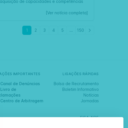
 a aquisição de capacidades e competências
[Ver notícia completa]
1
2
3
4
5
...
150
GAÇÕES IMPORTANTES
LIGAÇÕES RÁPIDAS
Canal de Denúncias
Bolsa de Recrutamento
Livro de
Boletim Informativo
clamações
Notícias
Centro de Arbitragem
Jornadas
SIGA-NOS