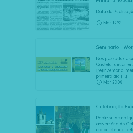
Primeira notíci
Data da Publicação
Mar 1993
Seminário - Wor
Nos passados dias
Castelo, decorrer
[re]inventar a in
primeiro dia [...]
Mar 2008
Celebração Euca
Realizou-se na Ig
aniversário do Gab
concelebrada pelo