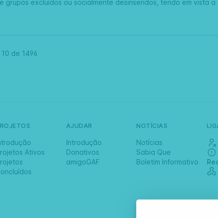
de grupos excluídos ou socialmente desinseridos, tendo em vista
-
10 de
1496
PROJETOS
AJUDAR
NOTÍCIAS
LI
ntrodução
Introdução
Notícias
rojetos Ativos
Donativos
Sabia Que
rojetos
amigoGAF
Boletim Informativo
Re
oncluídos