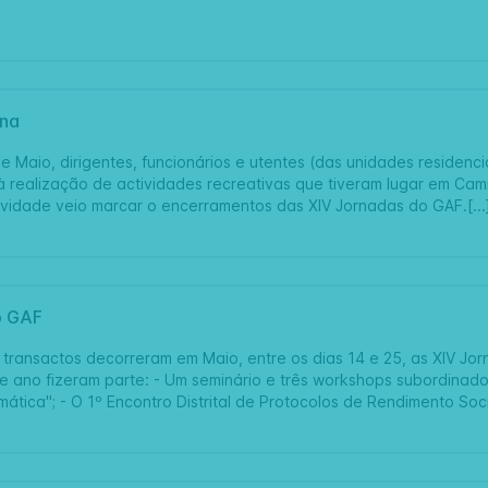
rna
e Maio, dirigentes, funcionários e utentes (das unidades residenc
 à realização de actividades recreativas que tiveram lugar em Cam
tividade veio marcar o encerramentos das XIV Jornadas do GAF.[...
o GAF
transactos decorreram em Maio, entre os dias 14 e 25, as XIV Jor
 ano fizeram parte: - Um seminário e três workshops subordinado
emática"; - O 1º Encontro Distrital de Protocolos de Rendimento Socia