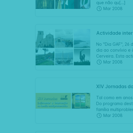
que não qu[...]
Mar 2008
Actividade inte
No "Dia GAF", 26 d
dia ao convívio e
Cerveira. Esta ac
Mar 2008
XIV Jornadas d
Tal como em anos 
Do programa deste
família multiprobl
Mar 2008