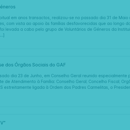
éneros
itual em anos transactos, realizou-se no passado dia 31 de Ma
es, com vista ao apoio às famílias desfavorecidas que ao longo d
oi levada a cabo pelo grupo de Voluntários de Géneros da Institui
..]
e dos Órgãos Sociais do GAF
sado dia 23 de Junho, em Conselho Geral reunido especialmente 
te de Atendimento à Família: Conselho Geral; Concelho Fiscal; Org
SS estreitamente ligada à Ordem dos Padres Carmelitas, o Presiden
TV"