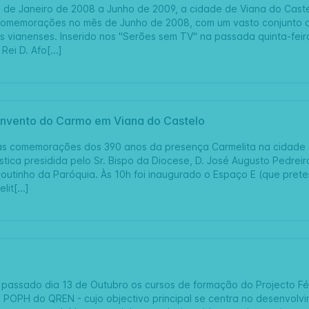
 de Janeiro de 2008 a Junho de 2009, a cidade de Viana do Cas
comemorações no mês de Junho de 2008, com um vasto conjunto de 
s vianenses. Inserido nos "Serões sem TV" na passada quinta-feir
ei D. Afo[...]
nvento do Carmo em Viana do Castelo
 as comemorações dos 390 anos da presença Carmelita na cidade 
stica presidida pelo Sr. Bispo da Diocese, D. José Augusto Pedrei
Coutinho da Paróquia. Às 10h foi inaugurado o Espaço E (que pr
it[...]
 passado dia 13 de Outubro os cursos de formação do Projecto Fé
o POPH do QREN - cujo objectivo principal se centra no desenvolvi