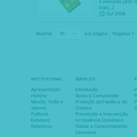
e pessoais junto 
tran[...]
Out 2008
Mostrar
por página
Registos
1
INSTITUCIONAL
SERVIÇOS
Apresentação
Introdução
I
História
Apoio à Comunidade
P
Missão, Visão e
Proteção da Família e da
P
Valores
Criança
C
Políticas
Prevenção e Intervenção
Estrutura
na Violência Doméstica
Relatórios
Saúde e Comportamento
Desviante